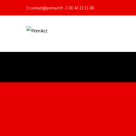
contact@primact.fr
-
01 42 22 11 00