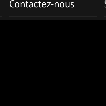
Contactez-nous
42 avenue de la Grande Armée, 75017 Paris
01 42 22 11 00
contact@primact.fr
–
–
Politique de confidentialité
–
Politique de cookies
Politique à destinat