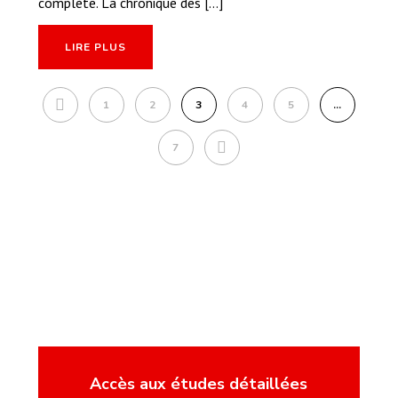
complète. La chronique des [...]
LIRE PLUS
1
2
3
4
5
…
7
Accès aux études détaillées