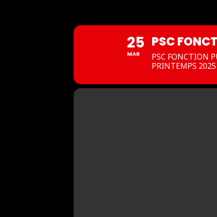
Société
25
PSC FONCT
MAR
PSC FONCTION PU
Expertises
PRINTEMPS 2025 
Offre
Publications