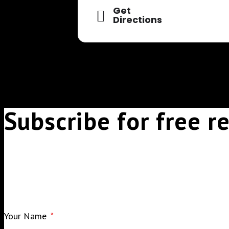
Get
Directions
Subscribe for free 
Your Name
*