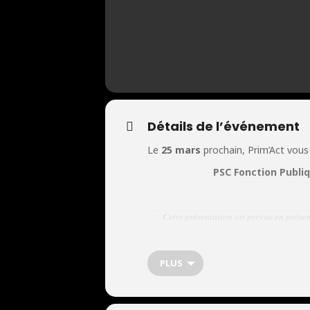
Événements
Nous rejoindre
Détails de l’événement
Le
25 mars
prochain, Prim’Act vous
PSC Fonction Publiq
Contact
Cette présentation est prévue en présen
PLUS