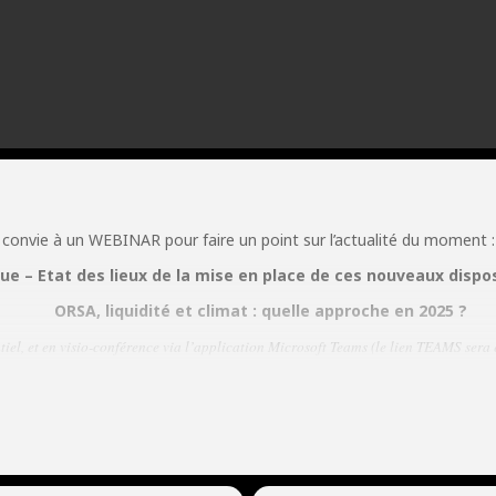
 convie à un WEBINAR pour faire un point sur l’actualité du moment :
ue – Etat des lieux de la mise en place de ces nouveaux dispo
ORSA, liquidité et climat : quelle approche en 2025 ?
tiel, et en visio-conférence via l’application Microsoft Teams (le lien TEAMS sera
demanderont après inscription).