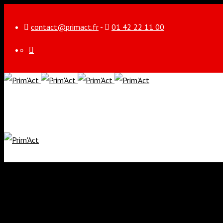
contact@primact.fr
-
01 42 22 11 00
Accueil
PSC FONCTI