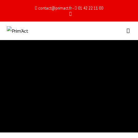
contact@primact.fr
-
01 42 22 11 00
RECHERCHE & DÉVELOPPEMENT
PRIM'ACT
10 SEPTEMBRE 2020