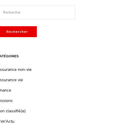
Rechercher
ATÉGORIES
ssurance non-vie
ssurance vie
inance
issions
on classifié(e)
rim'Actu