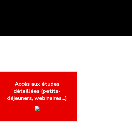
Accès aux études
détaillées (petits-
déjeuners, webinaires...)