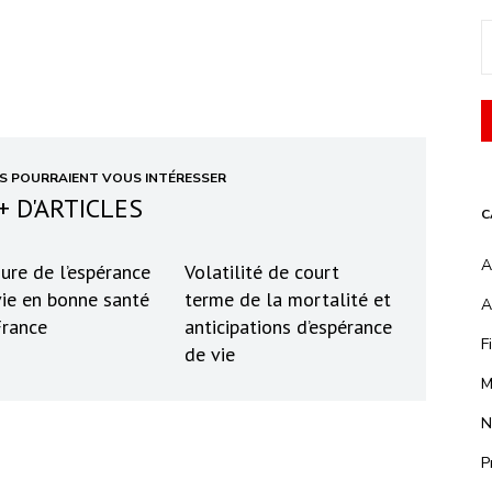
ES POURRAIENT VOUS INTÉRESSER
+ D'ARTICLES
C
A
ure de l’espérance
Volatilité de court
vie en bonne santé
terme de la mortalité et
A
France
anticipations d’espérance
F
de vie
M
N
P